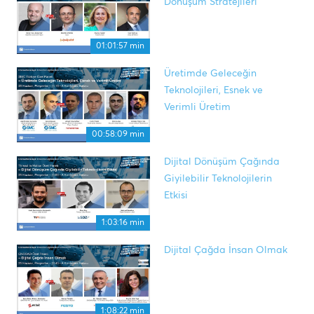
Dönüşüm Stratejileri
01:01:57 min
Üretimde Geleceğin
Teknolojileri, Esnek ve
Verimli Üretim
00:58:09 min
Dijital Dönüşüm Çağında
Giyilebilir Teknolojilerin
Etkisi
1:03:16 min
Dijital Çağda İnsan Olmak
1:08:22 min