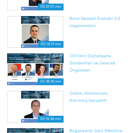
00:21:01 min
Bulut Destekli Endüstri 4.0
Uygulamaları
00:14:13 min
CIO'ların Dijitalleşme
Gündemleri ve Gelecek
Öngörüleri
00:38:18 min
Üretim Alanlarında
Artırılmış Gerçeklik
00:16:34 min
Bilgisayarla Görü (Machine