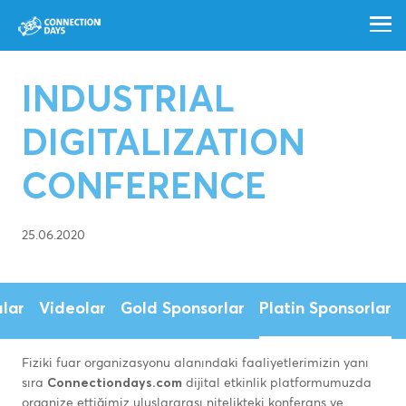
INDUSTRIAL
DIGITALIZATION
CONFERENCE
25.06.2020
lar
Videolar
Gold Sponsorlar
Platin Sponsorlar
Fiziki fuar organizasyonu alanındaki faaliyetlerimizin yanı
sıra
Connectiondays.com
dijital etkinlik platformumuzda
organize ettiğimiz uluslararası nitelikteki konferans ve