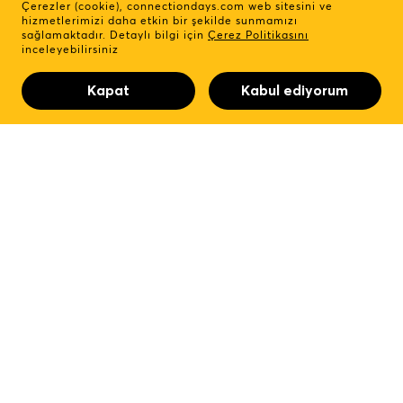
Çerezler (cookie),
connectiondays.com
web sitesini ve
hizmetlerimizi daha etkin bir şekilde sunmamızı
sağlamaktadır. Detaylı bilgi için
Çerez Politikasını
inceleyebilirsiniz
Kapat
Kabul ediyorum
Katılımcı Görüşleri
“Yüz yüze görüşmenin kısıtlandığı Covid-19 günlerinde
başarıyla gerçekleştirilen Connection Days etkinliği
sayesinde müşterilerimizle bir araya gelme ve mesajımızı
iletme imkanını bulduk. Tanıtım faaliyetlerini etkinlik öncesi
ve sonrasında sürdürerek bu dijital etkinlikten aldığımız
faydayı en üst seviyeye çıkaran Hannover Fairs Turkey
Fuarcılık'\a teşekkürlerimizi sunarız.”