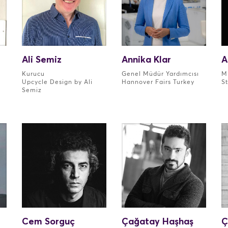
Ali Semiz
Annika Klar
A
Kurucu
Genel Müdür Yardımcısı
M
Upcycle Design by Ali
Hannover Fairs Turkey
S
Semiz
Cem Sorguç
Çağatay Haşhaş
Ç