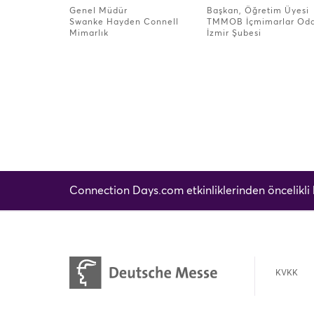
Genel Müdür
Başkan, Öğretim Üyesi
Swanke Hayden Connell
TMMOB İçmimarlar Oda
Mimarlık
İzmir Şubesi
Connection Days.com etkinliklerinden öncelikli
KVKK