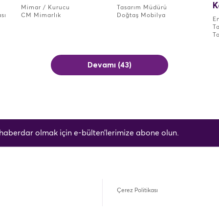
K
Mimar / Kurucu
Tasarım Müdürü
sı
CM Mimarlık
Doğtaş Mobilya
En
T
T
Devamı (43)
 haberdar olmak için e-bülten’lerimize abone olun.
Çerez Politikası