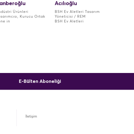
anberoğlu
Acılıoğlu
düstri Ürünleri
BSH Ev Aletleri Tasarım
asarımcısı, Kurucu Ortak
Yöneticisi / REM
one in
BSH Ev Aletleri
E-Bülten Aboneliği
İletişim