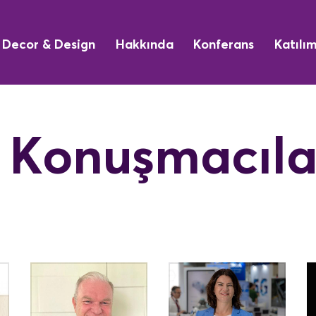
Decor & Design
Hakkında
Konferans
Katılı
 Konuşmacıla