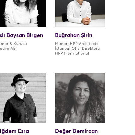
slı Baysan Birgen
Buğrahan Şirin
imar & Kurucu
Mimar, HPP Architects
tüdyo AB
İstanbul Ofisi Direktörü
HPP International
iğdem Esra
Değer Demircan