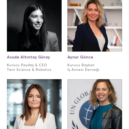
Asude Altıntaş Güray
Aynur Gönce
Kurucu Paydaş & CEO
Kurucu Başkan
Twin Science & Robotics
İş Annesi Derneği